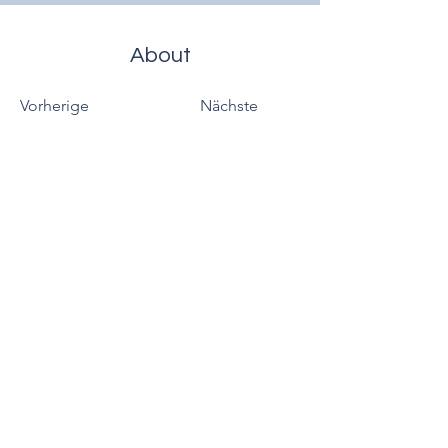
About
Vorherige
Nächste
People of Talent
mail@peopleoftalent.co
m
Telefon
+45 5130
2494
Dänemark · Schweden · Norwegen
Vereinigtes Königreich · Deutschland ·